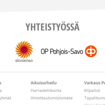
YHTEISTYÖSSÄ
u
Aikuisurheilu
Varkaus P
a
Harrasteliikunta
Kilpailut
yhmät
Ilmoittautumislomake
Tapahtum