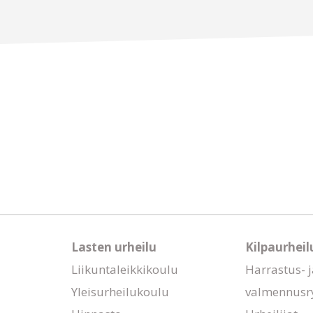
Lasten urheilu
Kilpaurheil
Liikuntaleikkikoulu
Harrastus- j
Yleisurheilukoulu
valmennusr