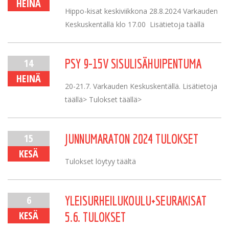
HEINÄ
Hippo-kisat keskiviikkona 28.8.2024 Varkauden
Keskuskentällä klo 17.00 Lisätietoja täällä
14
PSY 9-15V SISULISÄHUIPENTUMA
HEINÄ
20-21.7. Varkauden Keskuskentällä. Lisätietoja
täällä> Tulokset täällä>
15
JUNNUMARATON 2024 TULOKSET
KESÄ
Tulokset löytyy täältä
6
YLEISURHEILUKOULU+SEURAKISAT
KESÄ
5.6. TULOKSET