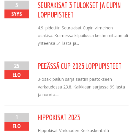
5
SEURAKISAT 3 TULOKSET JA CUPIN
SYYS
LOPPUPISTEET
4.9. pidettiin Seurakisat Cupin viimeinen
osakisa. Kolmessa kilpailussa kesän mittaan oli
yhteensä 51 lasta ja...
25
PEEÄSSÄ CUP 2023 LOPPUPISTEET
ELO
3-osakilpailun sarja saatiin päätökseen
Varkaudessa 23.8. Kaikkiaan sarjassa 99 lasta
ja nuorta....
1
HIPPOKISAT 2023
ELO
Hippokisat Varkauden Keskuskentällä