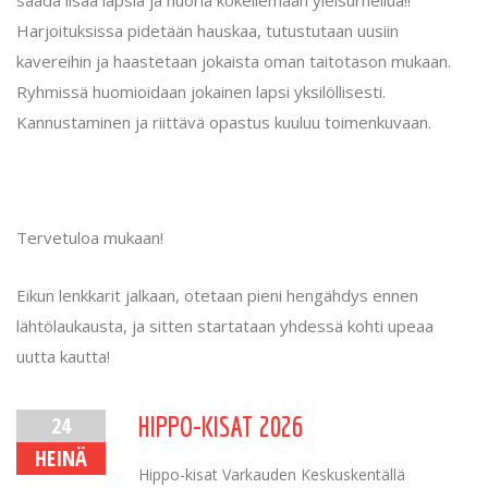
saada lisää lapsia ja nuoria kokeilemaan yleisurheilua!!
Harjoituksissa pidetään hauskaa, tutustutaan uusiin
kavereihin ja haastetaan jokaista oman taitotason mukaan.
Ryhmissä huomioidaan jokainen lapsi yksilöllisesti.
Kannustaminen ja riittävä opastus kuuluu toimenkuvaan.
Tervetuloa mukaan!
Eikun lenkkarit jalkaan, otetaan pieni hengähdys ennen
lähtölaukausta, ja sitten startataan yhdessä kohti upeaa
uutta kautta!
24
HIPPO-KISAT 2026
HEINÄ
Hippo-kisat Varkauden Keskuskentällä