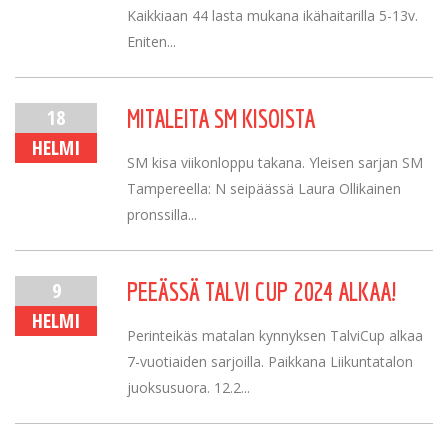
Kaikkiaan 44 lasta mukana ikähaitarilla 5-13v.
Eniten...
18
MITALEITA SM KISOISTA
HELMI
SM kisa viikonloppu takana. Yleisen sarjan SM
Tampereella: N seipäässä Laura Ollikainen
pronssilla...
9
PEEÄSSÄ TALVI CUP 2024 ALKAA!
HELMI
Perinteikäs matalan kynnyksen TalviCup alkaa
7-vuotiaiden sarjoilla. Paikkana Liikuntatalon
juoksusuora. 12.2...