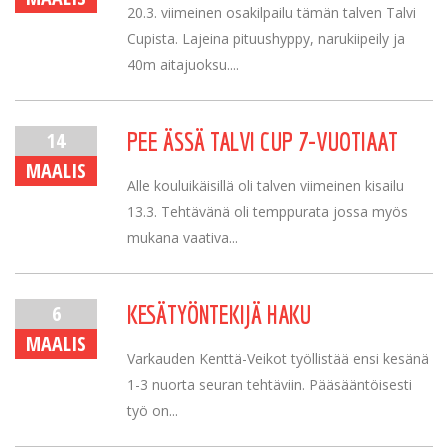
20.3. viimeinen osakilpailu tämän talven Talvi
Cupista. Lajeina pituushyppy, narukiipeily ja
40m aitajuoksu....
14
PEE ÄSSÄ TALVI CUP 7-VUOTIAAT
MAALIS
Alle kouluikäisillä oli talven viimeinen kisailu
13.3. Tehtävänä oli temppurata jossa myös
mukana vaativa...
6
KESÄTYÖNTEKIJÄ HAKU
MAALIS
Varkauden Kenttä-Veikot työllistää ensi kesänä
1-3 nuorta seuran tehtäviin. Pääsääntöisesti
työ on...