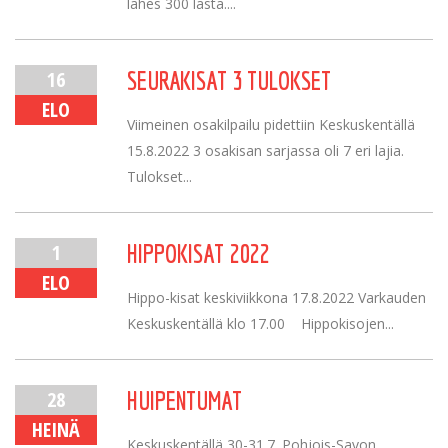
lähes 300 lasta....
16
SEURAKISAT 3 TULOKSET
ELO
Viimeinen osakilpailu pidettiin Keskuskentällä
15.8.2022 3 osakisan sarjassa oli 7 eri lajia.
Tulokset...
1
HIPPOKISAT 2022
ELO
Hippo-kisat keskiviikkona 17.8.2022 Varkauden
Keskuskentällä klo 17.00 Hippokisojen...
28
HUIPENTUMAT
HEINÄ
Keskuskentällä 30-31.7. Pohjois-Savon