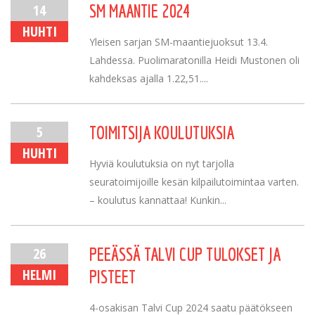
14
SM MAANTIE 2024
HUHTI
Yleisen sarjan SM-maantiejuoksut 13.4.
Lahdessa. Puolimaratonilla Heidi Mustonen oli
kahdeksas ajalla 1.22,51....
5
TOIMITSIJA KOULUTUKSIA
HUHTI
Hyviä koulutuksia on nyt tarjolla
seuratoimijoille kesän kilpailutoimintaa varten.
– koulutus kannattaa! Kunkin...
26
PEEÄSSÄ TALVI CUP TULOKSET JA
HELMI
PISTEET
4-osakisan Talvi Cup 2024 saatu päätökseen