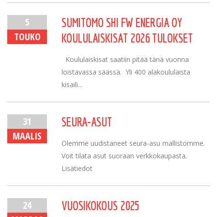
5
SUMITOMO SHI FW ENERGIA OY
TOUKO
KOULULAISKISAT 2026 TULOKSET
Koululaiskisat saatiin pitää tänä vuonna
loistavassa säässä. Yli 400 alakoululaista
kisaili...
31
SEURA-ASUT
MAALIS
Olemme uudistaneet seura-asu mallistomme.
Voit tilata asut suoraan verkkokaupasta.
Lisätiedot
24
VUOSIKOKOUS 2025