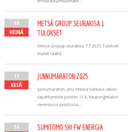
ilmoittautumislomake...
10
METSÄ GROUP SEURAKISA 1
HEINÄ
TULOKSET
Metsä Gropup seurakisa 7.7.2025 Tulokset
löydät täältä
11
JUNNUMARATON 2025
KESÄ
Junnumaraton, yksi Vekara-Varkaus viikon
tapahtumista juostiin 11.6. kaupungintalon
viereisessä puistossa,...
14
SUMITOMO SHI FW ENERGIA