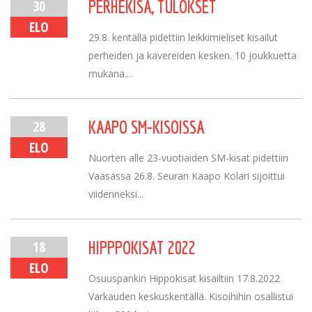
30
PERHEKISA, TULOKSET
ELO
29.8. kentällä pidettiin leikkimieliset kisailut
perheiden ja kavereiden kesken. 10 joukkuetta
mukana....
28
KAAPO SM-KISOISSA
ELO
Nuorten alle 23-vuotiaiden SM-kisat pidettiin
Vaasassa 26.8. Seuran Kaapo Kolari sijoittui
viidenneksi...
18
HIPPPOKISAT 2022
ELO
Osuuspankin Hippokisat kisailtiin 17.8.2022
Varkauden keskuskentällä. Kisoihihin osallistui