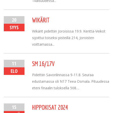
Tilaisuudessa...
20
WIKÄRIT
SYYS
Wikärit pidettiin Joroisissa 19.9. Kenttä-Veikot
sijoittui toiseksi pisteillä 214, Joroisten
voittamassa...
11
SM 16/17V
ELO
Pidettiin Savonlinnassa 9-11.8. Seuraa
edustamassa oli N17 Teea Osmala. Pituudessa
eteni finaalin tuloksella 508....
15
HIPPOKISAT 2024