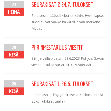
23
SEURAKISAT 2 24.7. TULOKSET
HEINÄ
Sateisessa säässä kilpailut käyty. Hyvin lapset
suoriutuivat vaikka kaikki oli aivan märkänä.
Myös...
29
PIIRINMESTARUUS VIESTIT
KESÄ
Siilinjärvellä pidettiin 28.6.2023 Pohjois-Savon
viestit. Sisulisä sarjat eli 9-15-vuotiaat....
26
SEURAKISAT 1 26.6. TULOKSET
KESÄ
Seurakisat 1 käyty helteisellä Keskuskentällä
26.6. Tulokset täällä>