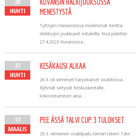
28
KUVANSIN HALKIJUOKSUSSA
HUHTI
MENESTYSTÄ
Tyttöjen miniviestissä molemmat Kenttä-
Veikkojen joukkueet mitaleilla. Kisa pidettiin
27.4.2023 Kuvansissa...
27
KESÄKAUSI ALKAA
HUHTI
26.4. oli viimeiset harjoitukset sisätiloissa.
Ryhmät siirtyvät Keskuskentälle,
kokoontuminen aina...
17
PEE ÄSSÄ TALVI CUP 3 TULOKSET
MAALIS
20.3. viimeinen osakilpailu tämän talven Talvi