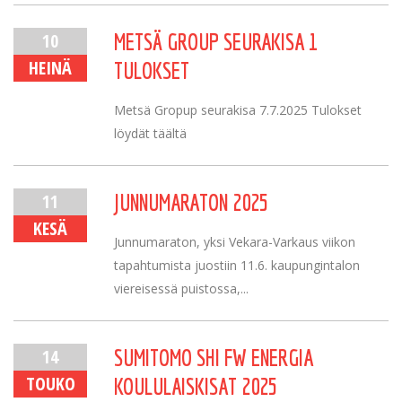
10
METSÄ GROUP SEURAKISA 1
HEINÄ
TULOKSET
Metsä Gropup seurakisa 7.7.2025 Tulokset
löydät täältä
11
JUNNUMARATON 2025
KESÄ
Junnumaraton, yksi Vekara-Varkaus viikon
tapahtumista juostiin 11.6. kaupungintalon
viereisessä puistossa,...
14
SUMITOMO SHI FW ENERGIA
TOUKO
KOULULAISKISAT 2025