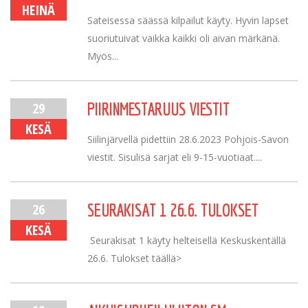
HEINÄ
Sateisessa säässä kilpailut käyty. Hyvin lapset
suoriutuivat vaikka kaikki oli aivan märkänä.
Myös...
29
PIIRINMESTARUUS VIESTIT
KESÄ
Siilinjärvellä pidettiin 28.6.2023 Pohjois-Savon
viestit. Sisulisä sarjat eli 9-15-vuotiaat....
26
SEURAKISAT 1 26.6. TULOKSET
KESÄ
Seurakisat 1 käyty helteisellä Keskuskentällä
26.6. Tulokset täällä>