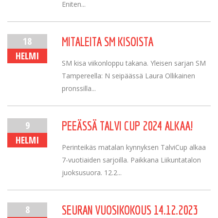
Eniten...
18
MITALEITA SM KISOISTA
HELMI
SM kisa viikonloppu takana. Yleisen sarjan SM
Tampereella: N seipäässä Laura Ollikainen
pronssilla...
9
PEEÄSSÄ TALVI CUP 2024 ALKAA!
HELMI
Perinteikäs matalan kynnyksen TalviCup alkaa
7-vuotiaiden sarjoilla. Paikkana Liikuntatalon
juoksusuora. 12.2...
8
SEURAN VUOSIKOKOUS 14.12.2023