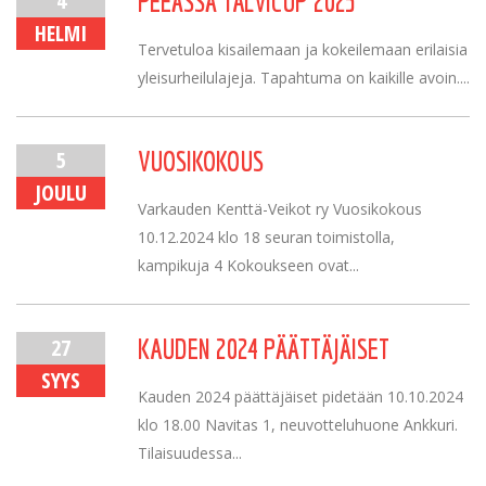
4
PEEÄSSÄ TALVICUP 2025
HELMI
Tervetuloa kisailemaan ja kokeilemaan erilaisia
yleisurheilulajeja. Tapahtuma on kaikille avoin....
5
VUOSIKOKOUS
JOULU
Varkauden Kenttä-Veikot ry Vuosikokous
10.12.2024 klo 18 seuran toimistolla,
kampikuja 4 Kokoukseen ovat...
27
KAUDEN 2024 PÄÄTTÄJÄISET
SYYS
Kauden 2024 päättäjäiset pidetään 10.10.2024
klo 18.00 Navitas 1, neuvotteluhuone Ankkuri.
Tilaisuudessa...