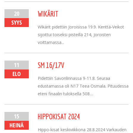
20
WIKÄRIT
SYYS
Wikärit pidettiin Joroisissa 19.9. Kenttä-Veikot
sijoittui toiseksi pisteillä 214, Joroisten
voittamassa...
11
SM 16/17V
ELO
Pidettiin Savonlinnassa 9-11.8. Seuraa
edustamassa oli N17 Teea Osmala. Pituudessa
eteni finaalin tuloksella 508....
15
HIPPOKISAT 2024
HEINÄ
Hippo-kisat keskiviikkona 28.8.2024 Varkauden