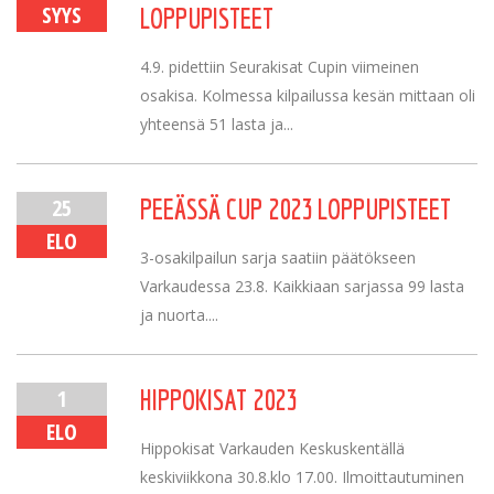
SYYS
LOPPUPISTEET
4.9. pidettiin Seurakisat Cupin viimeinen
osakisa. Kolmessa kilpailussa kesän mittaan oli
yhteensä 51 lasta ja...
25
PEEÄSSÄ CUP 2023 LOPPUPISTEET
ELO
3-osakilpailun sarja saatiin päätökseen
Varkaudessa 23.8. Kaikkiaan sarjassa 99 lasta
ja nuorta....
1
HIPPOKISAT 2023
ELO
Hippokisat Varkauden Keskuskentällä
keskiviikkona 30.8.klo 17.00. Ilmoittautuminen