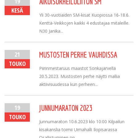
19
AIKUISURHEILULIITON SM
KESÄ
Yli 30-vuotiaiden SM-kisat Kuopiossa 16-18.6.
Kenttä-Veikkojen kaikki 4 edustajaa mitaleille.
N30 Janika...
21
MUSTOSTEN PERHE VAUHDISSA
TOUKO
Piirinmestaruus maastot Sonkajärvellä
20.5.2023. Mustosten perhe näytti mallia
aktiivisuudessa kun perheen...
19
JUNNUMARATON 2023
TOUKO
Junnumaraton 10.6.2023 klo 10:00 Kilpailun
kisakanslia toimii Uimahalli Ilopisarassa
Osallistuminen on...