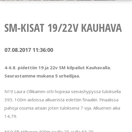
SM-KISAT 19/22V KAUHAVA
07.08.2017 11:36:00
4-6.8. pidettiin 19 ja 22v SM kilpailut Kauhavalla.
Seurastamme mukana 5 urheilijaa.
N19 Laura Ollikainen otti hopeaa seiväshypyssä tuloksella
395. 100m aidoissa alkueristä edettiin finaaliin. Finaalissa
pahoja osumia aitaan joten tuloksena 7 sija. Alkuerien aika
14,79.
N19 Elli Hiltunen 400m sijalle 23 ajalla 63,20.