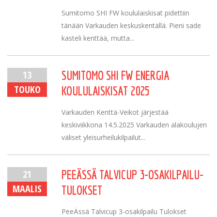
Sumitomo SHI FW koululaiskisat pidettiin
tänään Varkauden keskuskentällä. Pieni sade
kasteli kenttää, mutta...
13
SUMITOMO SHI FW ENERGIA
TOUKO
KOULULAISKISAT 2025
Varkauden Kenttä-Veikot järjestää
keskiviikkona 14.5.2025 Varkauden alakoulujen
väliset yleisurheilukilpailut...
21
PEEÄSSÄ TALVICUP 3-OSAKILPAILU-
MAALIS
TULOKSET
PeeÄssä Talvicup 3-osakilpailu Tulokset