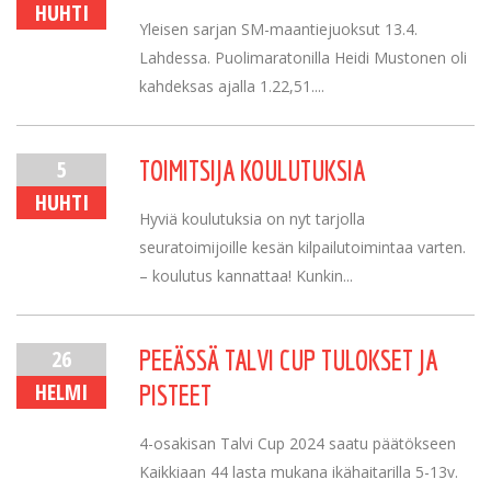
HUHTI
Yleisen sarjan SM-maantiejuoksut 13.4.
Lahdessa. Puolimaratonilla Heidi Mustonen oli
kahdeksas ajalla 1.22,51....
5
TOIMITSIJA KOULUTUKSIA
HUHTI
Hyviä koulutuksia on nyt tarjolla
seuratoimijoille kesän kilpailutoimintaa varten.
– koulutus kannattaa! Kunkin...
26
PEEÄSSÄ TALVI CUP TULOKSET JA
HELMI
PISTEET
4-osakisan Talvi Cup 2024 saatu päätökseen
Kaikkiaan 44 lasta mukana ikähaitarilla 5-13v.