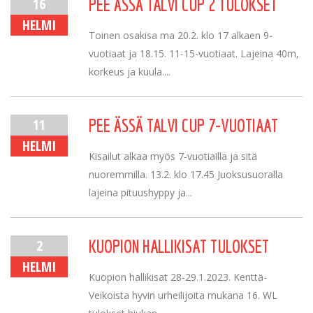
16
PEE ÄSSÄ TALVI CUP 2 TULOKSET
HELMI
Toinen osakisa ma 20.2. klo 17 alkaen 9-
vuotiaat ja 18.15. 11-15-vuotiaat. Lajeina 40m,
korkeus ja kuula....
11
PEE ÄSSÄ TALVI CUP 7-VUOTIAAT
HELMI
Kisailut alkaa myös 7-vuotiailla ja sitä
nuoremmilla. 13.2. klo 17.45 Juoksusuoralla
lajeina pituushyppy ja...
2
KUOPION HALLIKISAT TULOKSET
HELMI
Kuopion hallikisat 28-29.1.2023. Kenttä-
Veikoista hyvin urheilijoita mukana 16. WL