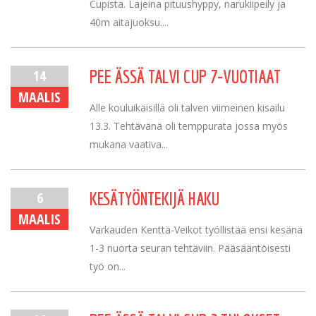
Cupista. Lajeina pituushyppy, narukiipeily ja
40m aitajuoksu....
14
PEE ÄSSÄ TALVI CUP 7-VUOTIAAT
MAALIS
Alle kouluikäisillä oli talven viimeinen kisailu
13.3. Tehtävänä oli temppurata jossa myös
mukana vaativa...
6
KESÄTYÖNTEKIJÄ HAKU
MAALIS
Varkauden Kenttä-Veikot työllistää ensi kesänä
1-3 nuorta seuran tehtäviin. Pääsääntöisesti
työ on...