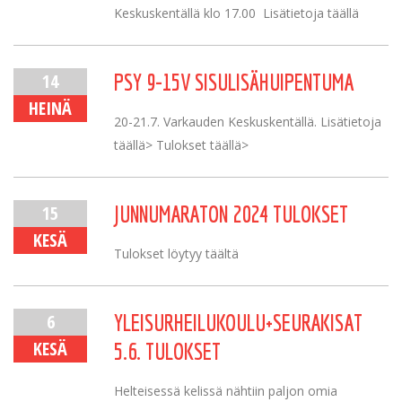
Keskuskentällä klo 17.00 Lisätietoja täällä
14
PSY 9-15V SISULISÄHUIPENTUMA
HEINÄ
20-21.7. Varkauden Keskuskentällä. Lisätietoja
täällä> Tulokset täällä>
15
JUNNUMARATON 2024 TULOKSET
KESÄ
Tulokset löytyy täältä
6
YLEISURHEILUKOULU+SEURAKISAT
KESÄ
5.6. TULOKSET
Helteisessä kelissä nähtiin paljon omia