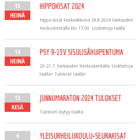
15
HIPPOKISAT 2024
HEINÄ
Hippo-kisat keskiviikkona 28.8.2024 Varkauden
Keskuskentällä klo 17.00 Lisätietoja täällä
14
PSY 9-15V SISULISÄHUIPENTUMA
HEINÄ
20-21.7. Varkauden Keskuskentällä. Lisätietoja
täällä> Tulokset täällä>
15
JUNNUMARATON 2024 TULOKSET
KESÄ
Tulokset löytyy täältä
6
YLEISURHEILUKOULU+SEURAKISAT