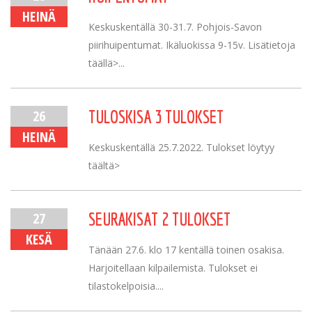
HEINÄ
Keskuskentällä 30-31.7. Pohjois-Savon
piirihuipentumat. Ikäluokissa 9-15v. Lisätietoja
täällä>...
26
TULOSKISA 3 TULOKSET
HEINÄ
Keskuskentällä 25.7.2022. Tulokset löytyy
täältä>
27
SEURAKISAT 2 TULOKSET
KESÄ
Tänään 27.6. klo 17 kentällä toinen osakisa.
Harjoitellaan kilpailemista. Tulokset ei
tilastokelpoisia....