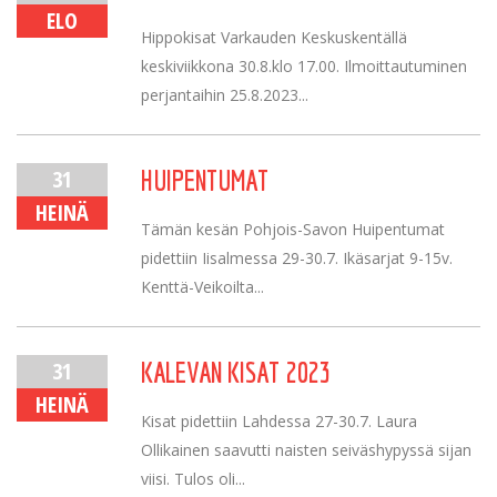
ELO
Hippokisat Varkauden Keskuskentällä
keskiviikkona 30.8.klo 17.00. Ilmoittautuminen
perjantaihin 25.8.2023...
31
HUIPENTUMAT
HEINÄ
Tämän kesän Pohjois-Savon Huipentumat
pidettiin Iisalmessa 29-30.7. Ikäsarjat 9-15v.
Kenttä-Veikoilta...
31
KALEVAN KISAT 2023
HEINÄ
Kisat pidettiin Lahdessa 27-30.7. Laura
Ollikainen saavutti naisten seiväshypyssä sijan
viisi. Tulos oli...