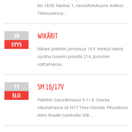
klo 18.00 Navitas 1, neuvotteluhuone Ankkuri.
Tilaisuudessa...
20
WIKÄRIT
SYYS
Wikärit pidettiin Joroisissa 19.9. Kenttä-Veikot
sijoittui toiseksi pisteillä 214, Joroisten
voittamassa...
11
SM 16/17V
ELO
Pidettiin Savonlinnassa 9-11.8. Seuraa
edustamassa oli N17 Teea Osmala. Pituudessa
eteni finaalin tuloksella 508....