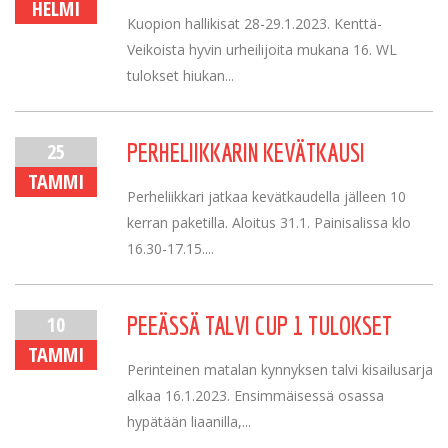
HELMI
Kuopion hallikisat 28-29.1.2023. Kenttä-
Veikoista hyvin urheilijoita mukana 16. WL
tulokset hiukan...
25
PERHELIIKKARIN KEVÄTKAUSI
TAMMI
Perheliikkari jatkaa kevätkaudella jälleen 10
kerran paketilla. Aloitus 31.1. Painisalissa klo
16.30-17.15....
10
PEEÄSSÄ TALVI CUP 1 TULOKSET
TAMMI
Perinteinen matalan kynnyksen talvi kisailusarja
alkaa 16.1.2023. Ensimmäisessä osassa
hypätään liaanilla,...