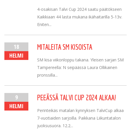
4-osakisan Talvi Cup 2024 saatu päätökseen
Kaikkiaan 44 lasta mukana ikähaitarilla 5-13v.
Eniten...
18
MITALEITA SM KISOISTA
HELMI
SM kisa viikonloppu takana. Yleisen sarjan SM
Tampereella: N seipäässä Laura Ollikainen
pronssilla...
9
PEEÄSSÄ TALVI CUP 2024 ALKAA!
HELMI
Perinteikäs matalan kynnyksen TalviCup alkaa
7-vuotiaiden sarjoilla. Paikkana Liikuntatalon
juoksusuora. 12.2...