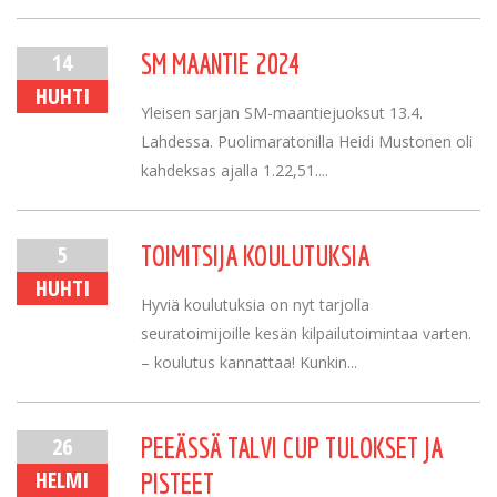
14
SM MAANTIE 2024
HUHTI
Yleisen sarjan SM-maantiejuoksut 13.4.
Lahdessa. Puolimaratonilla Heidi Mustonen oli
kahdeksas ajalla 1.22,51....
5
TOIMITSIJA KOULUTUKSIA
HUHTI
Hyviä koulutuksia on nyt tarjolla
seuratoimijoille kesän kilpailutoimintaa varten.
– koulutus kannattaa! Kunkin...
26
PEEÄSSÄ TALVI CUP TULOKSET JA
HELMI
PISTEET