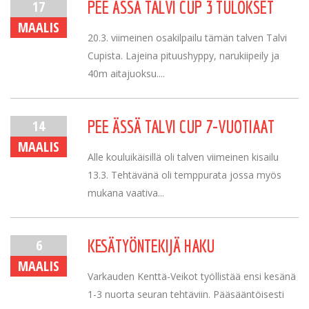
17
PEE ÄSSÄ TALVI CUP 3 TULOKSET
MAALIS
20.3. viimeinen osakilpailu tämän talven Talvi
Cupista. Lajeina pituushyppy, narukiipeily ja
40m aitajuoksu....
14
PEE ÄSSÄ TALVI CUP 7-VUOTIAAT
MAALIS
Alle kouluikäisillä oli talven viimeinen kisailu
13.3. Tehtävänä oli temppurata jossa myös
mukana vaativa...
6
KESÄTYÖNTEKIJÄ HAKU
MAALIS
Varkauden Kenttä-Veikot työllistää ensi kesänä
1-3 nuorta seuran tehtäviin. Pääsääntöisesti