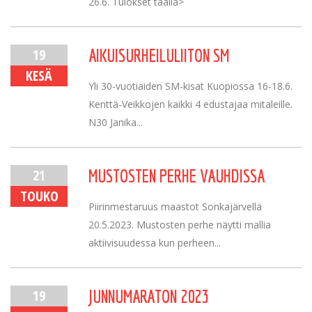
26.6. Tulokset täällä>
19
AIKUISURHEILULIITON SM
KESÄ
Yli 30-vuotiaiden SM-kisat Kuopiossa 16-18.6.
Kenttä-Veikkojen kaikki 4 edustajaa mitaleille.
N30 Janika...
21
MUSTOSTEN PERHE VAUHDISSA
TOUKO
Piirinmestaruus maastot Sonkajärvellä
20.5.2023. Mustosten perhe näytti mallia
aktiivisuudessa kun perheen...
19
JUNNUMARATON 2023