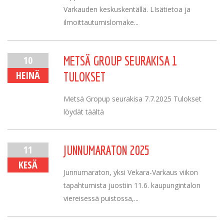
Varkauden keskuskentällä. LIsätietoa ja
ilmoittautumislomake...
10
METSÄ GROUP SEURAKISA 1
HEINÄ
TULOKSET
Metsä Gropup seurakisa 7.7.2025 Tulokset
löydät täältä
11
JUNNUMARATON 2025
KESÄ
Junnumaraton, yksi Vekara-Varkaus viikon
tapahtumista juostiin 11.6. kaupungintalon
viereisessä puistossa,...