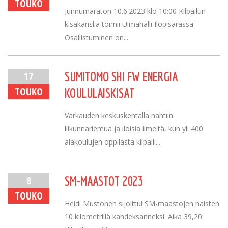
TOUKO
Junnumaraton 10.6.2023 klo 10:00 Kilpailun
kisakanslia toimii Uimahalli Ilopisarassa
Osallistuminen on...
17
SUMITOMO SHI FW ENERGIA
TOUKO
KOULULAISKISAT
Varkauden keskuskentällä nähtiin
liikunnariemua ja iloisia ilmeitä, kun yli 400
alakoulujen oppilasta kilpaili...
8
SM-MAASTOT 2023
TOUKO
Heidi Mustonen sijoittui SM-maastojen naisten
10 kilometrillä kahdeksanneksi. Aika 39,20.