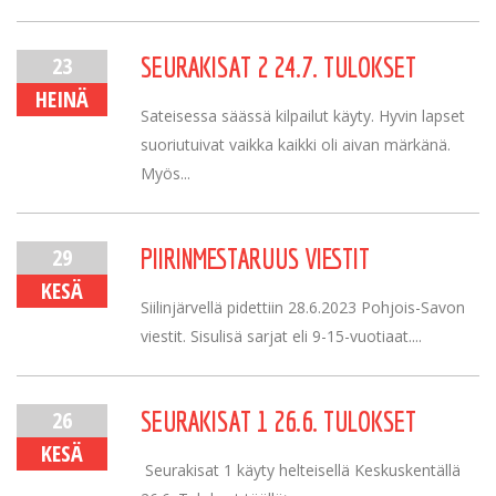
23
SEURAKISAT 2 24.7. TULOKSET
HEINÄ
Sateisessa säässä kilpailut käyty. Hyvin lapset
suoriutuivat vaikka kaikki oli aivan märkänä.
Myös...
29
PIIRINMESTARUUS VIESTIT
KESÄ
Siilinjärvellä pidettiin 28.6.2023 Pohjois-Savon
viestit. Sisulisä sarjat eli 9-15-vuotiaat....
26
SEURAKISAT 1 26.6. TULOKSET
KESÄ
Seurakisat 1 käyty helteisellä Keskuskentällä