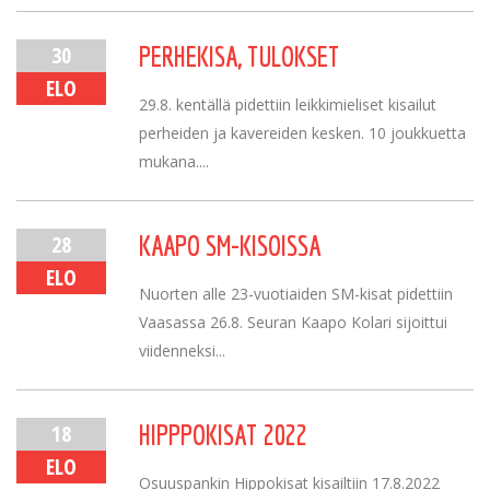
30
PERHEKISA, TULOKSET
ELO
29.8. kentällä pidettiin leikkimieliset kisailut
perheiden ja kavereiden kesken. 10 joukkuetta
mukana....
28
KAAPO SM-KISOISSA
ELO
Nuorten alle 23-vuotiaiden SM-kisat pidettiin
Vaasassa 26.8. Seuran Kaapo Kolari sijoittui
viidenneksi...
18
HIPPPOKISAT 2022
ELO
Osuuspankin Hippokisat kisailtiin 17.8.2022