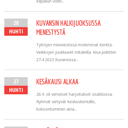
Kilpailun voitti...
28
KUVANSIN HALKIJUOKSUSSA
HUHTI
MENESTYSTÄ
Tyttöjen miniviestissä molemmat Kenttä-
Veikkojen joukkueet mitaleilla. Kisa pidettiin
27.4.2023 Kuvansissa...
27
KESÄKAUSI ALKAA
HUHTI
26.4. oli viimeiset harjoitukset sisätiloissa.
Ryhmät siirtyvät Keskuskentälle,
kokoontuminen aina...