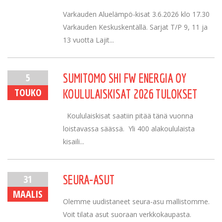
Varkauden Aluelämpö-kisat 3.6.2026 klo 17.30
Varkauden Keskuskentällä. Sarjat T/P 9, 11 ja
13 vuotta Lajit...
5
SUMITOMO SHI FW ENERGIA OY
TOUKO
KOULULAISKISAT 2026 TULOKSET
Koululaiskisat saatiin pitää tänä vuonna
loistavassa säässä. Yli 400 alakoululaista
kisaili...
31
SEURA-ASUT
MAALIS
Olemme uudistaneet seura-asu mallistomme.
Voit tilata asut suoraan verkkokaupasta.