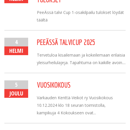
PeeÄssä talvi Cup 1-osakilpailu tulokset löydät
täältä
4
PEEÄSSÄ TALVICUP 2025
HELMI
Tervetuloa kisailemaan ja kokeilemaan erilaisia
yleisurheilulajeja. Tapahtuma on kaikille avoin....
5
VUOSIKOKOUS
JOULU
Varkauden Kenttä-Veikot ry Vuosikokous
10.12.2024 klo 18 seuran toimistolla,
kampikuja 4 Kokoukseen ovat...