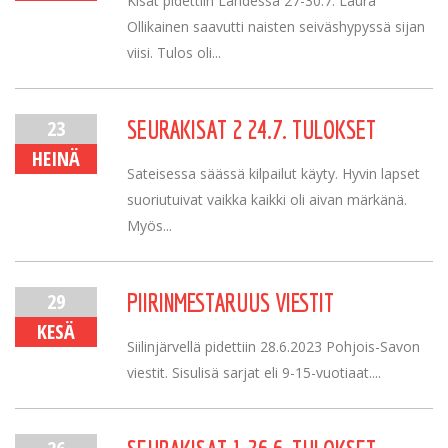
Kisat pidettiin Lahdessa 27-30.7. Laura
Ollikainen saavutti naisten seiväshypyssä sijan
viisi. Tulos oli...
23
SEURAKISAT 2 24.7. TULOKSET
HEINÄ
Sateisessa säässä kilpailut käyty. Hyvin lapset
suoriutuivat vaikka kaikki oli aivan märkänä.
Myös...
29
PIIRINMESTARUUS VIESTIT
KESÄ
Siilinjärvellä pidettiin 28.6.2023 Pohjois-Savon
viestit. Sisulisä sarjat eli 9-15-vuotiaat....