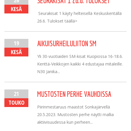
26
SEURAKISAT 1 26.6. TULOKSET
KESÄ
Seurakisat 1 käyty helteisellä Keskuskentällä
26.6. Tulokset täällä>
19
AIKUISURHEILULIITON SM
KESÄ
Yli 30-vuotiaiden SM-kisat Kuopiossa 16-18.6.
Kenttä-Veikkojen kaikki 4 edustajaa mitaleille.
N30 Janika...
21
MUSTOSTEN PERHE VAUHDISSA
TOUKO
Piirinmestaruus maastot Sonkajärvellä
20.5.2023. Mustosten perhe näytti mallia
aktiivisuudessa kun perheen...