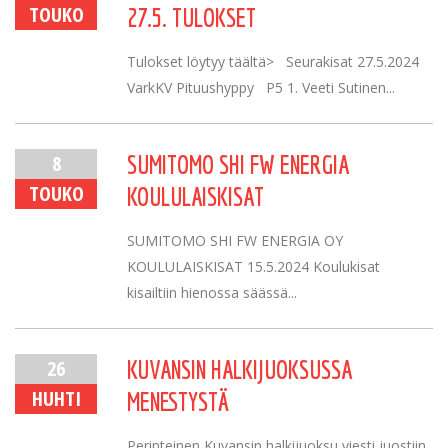
TOUKO
27.5. TULOKSET
Tulokset löytyy täältä> Seurakisat 27.5.2024
VarkKV Pituushyppy P5 1. Veeti Sutinen...
8
SUMITOMO SHI FW ENERGIA
TOUKO
KOULULAISKISAT
SUMITOMO SHI FW ENERGIA OY
KOULULAISKISAT 15.5.2024 Koulukisat
kisailtiin hienossa säässä...
26
KUVANSIN HALKIJUOKSUSSA
HUHTI
MENESTYSTÄ
Perinteinen Kuvansin halkijuoksu viesti juostiin