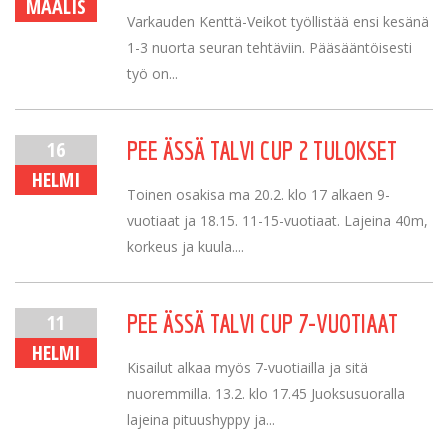
MAALIS
Varkauden Kenttä-Veikot työllistää ensi kesänä
1-3 nuorta seuran tehtäviin. Pääsääntöisesti
työ on...
16
PEE ÄSSÄ TALVI CUP 2 TULOKSET
HELMI
Toinen osakisa ma 20.2. klo 17 alkaen 9-
vuotiaat ja 18.15. 11-15-vuotiaat. Lajeina 40m,
korkeus ja kuula....
11
PEE ÄSSÄ TALVI CUP 7-VUOTIAAT
HELMI
Kisailut alkaa myös 7-vuotiailla ja sitä
nuoremmilla. 13.2. klo 17.45 Juoksusuoralla
lajeina pituushyppy ja...