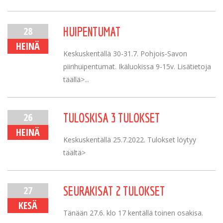
28
HUIPENTUMAT
HEINÄ
Keskuskentällä 30-31.7. Pohjois-Savon
piirihuipentumat. Ikäluokissa 9-15v. Lisätietoja
täällä>...
26
TULOSKISA 3 TULOKSET
HEINÄ
Keskuskentällä 25.7.2022. Tulokset löytyy
täältä>
27
SEURAKISAT 2 TULOKSET
KESÄ
Tänään 27.6. klo 17 kentällä toinen osakisa.