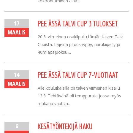
kokoontuminen aina...
17
PEE ÄSSÄ TALVI CUP 3 TULOKSET
MAALIS
20.3. viimeinen osakilpailu tämän talven Talvi
Cupista. Lajeina pituushyppy, narukiipeily ja
40m aitajuoksu....
14
PEE ÄSSÄ TALVI CUP 7-VUOTIAAT
MAALIS
Alle kouluikäisillä oli talven viimeinen kisailu
13.3. Tehtävänä oli temppurata jossa myös
mukana vaativa...
6
KESÄTYÖNTEKIJÄ HAKU