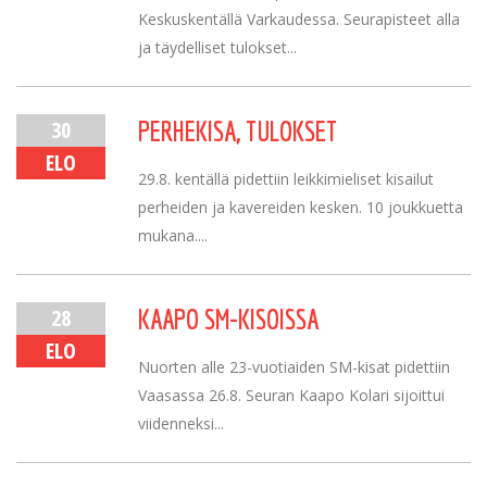
Keskuskentällä Varkaudessa. Seurapisteet alla
ja täydelliset tulokset...
30
PERHEKISA, TULOKSET
ELO
29.8. kentällä pidettiin leikkimieliset kisailut
perheiden ja kavereiden kesken. 10 joukkuetta
mukana....
28
KAAPO SM-KISOISSA
ELO
Nuorten alle 23-vuotiaiden SM-kisat pidettiin
Vaasassa 26.8. Seuran Kaapo Kolari sijoittui
viidenneksi...