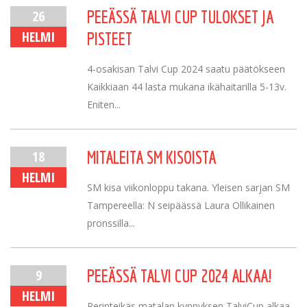
26
PEEÄSSÄ TALVI CUP TULOKSET JA
HELMI
PISTEET
4-osakisan Talvi Cup 2024 saatu päätökseen
Kaikkiaan 44 lasta mukana ikähaitarilla 5-13v.
Eniten...
18
MITALEITA SM KISOISTA
HELMI
SM kisa viikonloppu takana. Yleisen sarjan SM
Tampereella: N seipäässä Laura Ollikainen
pronssilla...
9
PEEÄSSÄ TALVI CUP 2024 ALKAA!
HELMI
Perinteikäs matalan kynnyksen TalviCup alkaa