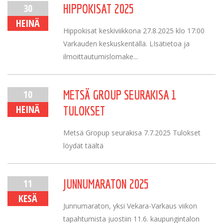
30
HIPPOKISAT 2025
HEINÄ
Hippokisat keskiviikkona 27.8.2025 klo 17:00
Varkauden keskuskentällä. LIsätietoa ja
ilmoittautumislomake...
10
METSÄ GROUP SEURAKISA 1
HEINÄ
TULOKSET
Metsä Gropup seurakisa 7.7.2025 Tulokset
löydät täältä
11
JUNNUMARATON 2025
KESÄ
Junnumaraton, yksi Vekara-Varkaus viikon
tapahtumista juostiin 11.6. kaupungintalon