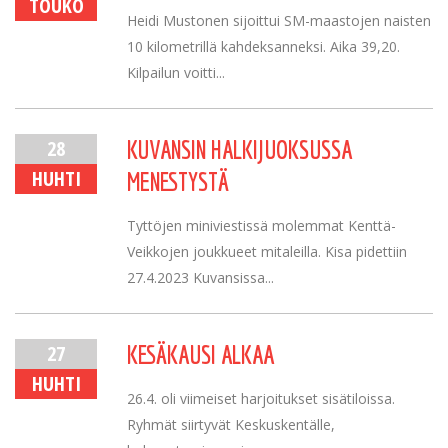
TOUKO
Heidi Mustonen sijoittui SM-maastojen naisten
10 kilometrillä kahdeksanneksi. Aika 39,20.
Kilpailun voitti...
28
KUVANSIN HALKIJUOKSUSSA
HUHTI
MENESTYSTÄ
Tyttöjen miniviestissä molemmat Kenttä-
Veikkojen joukkueet mitaleilla. Kisa pidettiin
27.4.2023 Kuvansissa...
27
KESÄKAUSI ALKAA
HUHTI
26.4. oli viimeiset harjoitukset sisätiloissa.
Ryhmät siirtyvät Keskuskentälle,