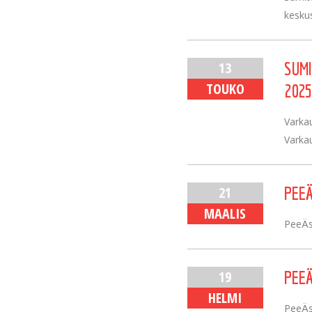
keskus
13
SUMI
TOUKO
2025
Varkau
Varkau
21
PEEÄ
MAALIS
PeeÄs
19
PEEÄ
HELMI
PeeÄss