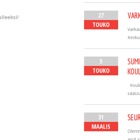
27
VARK
lleeksi!
TOUKO
Varka
Keskus
5
SUMI
TOUKO
KOUL
Koulul
säässä
31
SEU
MAALIS
Olemm
asut 