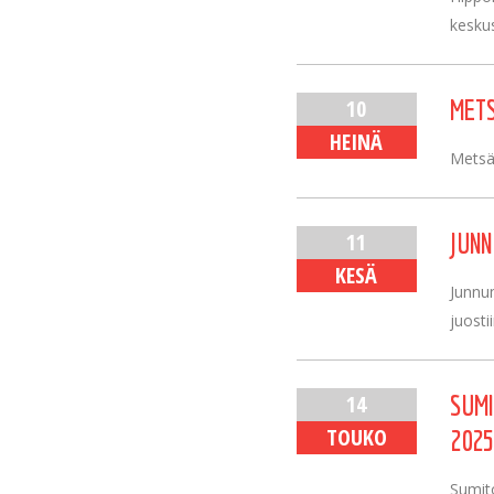
keskus
10
METS
HEINÄ
Metsä 
11
JUN
KESÄ
Junnu
juosti
14
SUMI
TOUKO
2025
Sumit