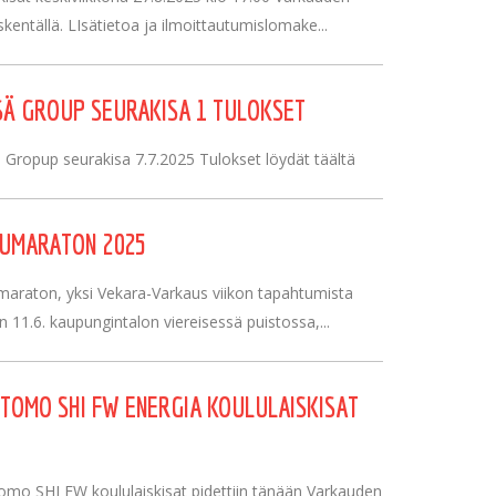
kentällä. LIsätietoa ja ilmoittautumislomake...
Ä GROUP SEURAKISA 1 TULOKSET
Gropup seurakisa 7.7.2025 Tulokset löydät täältä
NUMARATON 2025
maraton, yksi Vekara-Varkaus viikon tapahtumista
in 11.6. kaupungintalon viereisessä puistossa,...
TOMO SHI FW ENERGIA KOULULAISKISAT
omo SHI FW koululaiskisat pidettiin tänään Varkauden