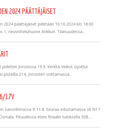
EN 2024 PÄÄTTÄJÄISET
 2024 päättäjäiset pidetään 10.10.2024 klo 18.00
s 1, neuvotteluhuone Ankkuri. Tilaisuudessa...
RIT
t pidettiin Joroisissa 19.9. Kenttä-Veikot sijoittui
si pisteillä 214, Joroisten voittamassa...
6/17V
iin Savonlinnassa 9-11.8. Seuraa edustamassa oli N17
smala. Pituudessa eteni finaalin tuloksella 508....