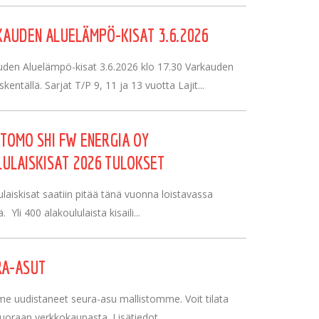
AUDEN ALUELÄMPÖ-KISAT 3.6.2026
uden Aluelämpö-kisat 3.6.2026 klo 17.30 Varkauden
kentällä. Sarjat T/P 9, 11 ja 13 vuotta Lajit...
TOMO SHI FW ENERGIA OY
ULAISKISAT 2026 TULOKSET
aiskisat saatiin pitää tänä vuonna loistavassa
. Yli 400 alakoululaista kisaili...
RA-ASUT
e uudistaneet seura-asu mallistomme. Voit tilata
suoraan verkkokaupasta. Lisätiedot