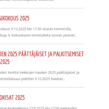
IKOKOUS 2025
okous 9.12.2025 klo 17.30 seuran toimistolla,
uja 4. Kokoukseen tervetulleita seuran jäsenet...
EN 2025 PÄÄTTÄJÄISET JA PALKITSEMISET
.2025
uden Kenttä-Veikkojen kauden 2025 päättäjäiset ja
semistilaisuus pidettiin 9.10.2025 Navitas...
OKISAT 2025
isat keskiviikkona 27.8.2025 klo 17:00 Varkauden