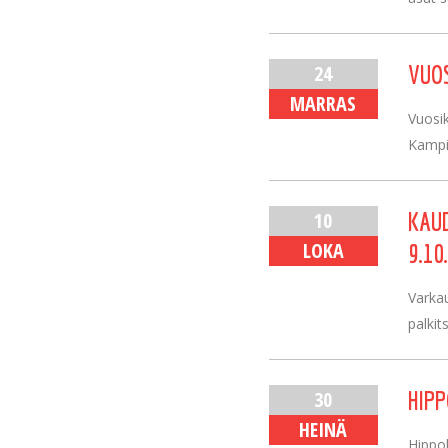
24
VUOS
MARRAS
Vuosik
Kampik
10
KAUD
LOKA
9.10
Varka
palkit
30
HIPP
HEINÄ
Hippok