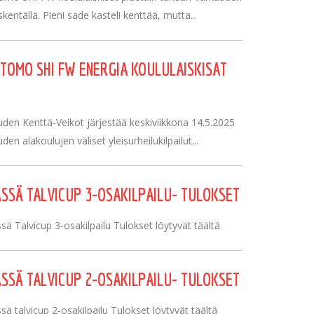
kentällä. Pieni sade kasteli kenttää, mutta...
TOMO SHI FW ENERGIA KOULULAISKISAT
den Kenttä-Veikot järjestää keskiviikkona 14.5.2025
den alakoulujen väliset yleisurheilukilpailut...
SSÄ TALVICUP 3-OSAKILPAILU- TULOKSET
sä Talvicup 3-osakilpailu Tulokset löytyvät täältä
SSÄ TALVICUP 2-OSAKILPAILU- TULOKSET
ä talvicup 2-osakilpailu Tulokset löytyvät täältä