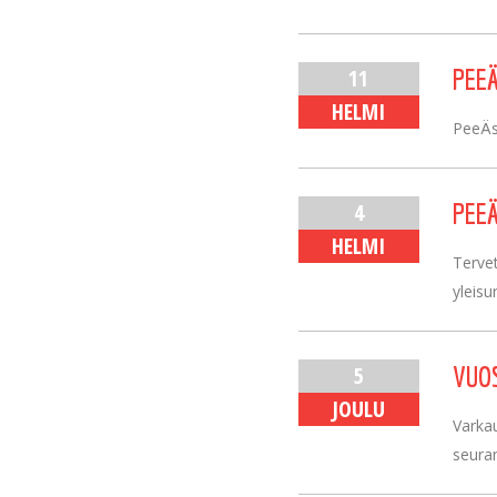
11
PEEÄ
HELMI
PeeÄss
4
PEEÄ
HELMI
Tervet
yleisu
5
VUO
JOULU
Varka
seuran