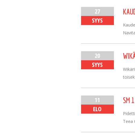
27
KAUD
SYYS
Kauden
Navita
20
WIKÄ
SYYS
Wikäri
toisek
11
SM 1
ELO
Pidett
Teea O