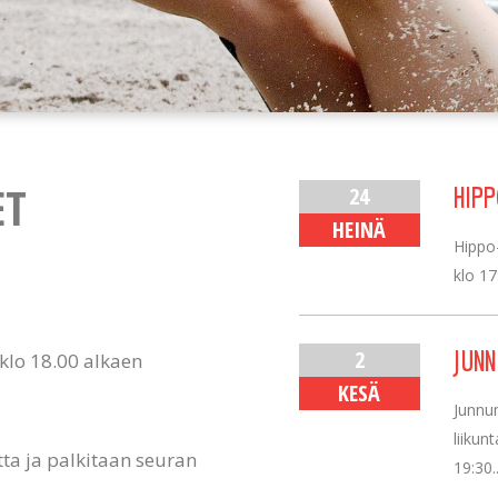
ET
24
HIPP
HEINÄ
Hippo-
klo 17
2
JUN
klo 18.00 alkaen
KESÄ
Junnu
liikun
a ja palkitaan seuran
19:30..