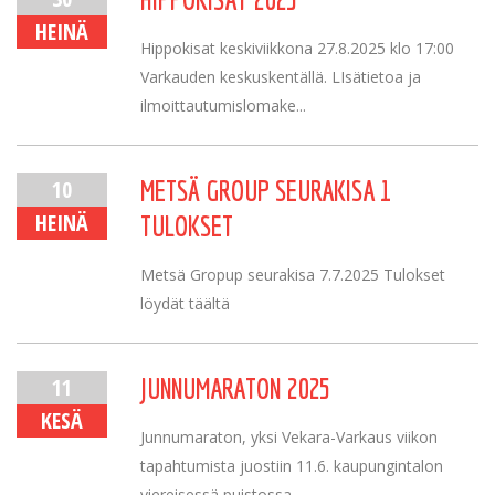
HEINÄ
Hippokisat keskiviikkona 27.8.2025 klo 17:00
Varkauden keskuskentällä. LIsätietoa ja
ilmoittautumislomake...
10
METSÄ GROUP SEURAKISA 1
HEINÄ
TULOKSET
Metsä Gropup seurakisa 7.7.2025 Tulokset
löydät täältä
11
JUNNUMARATON 2025
KESÄ
Junnumaraton, yksi Vekara-Varkaus viikon
tapahtumista juostiin 11.6. kaupungintalon
viereisessä puistossa,...