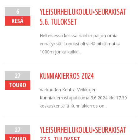
6
YLEISURHEILUKOULU+SEURAKISAT
KESÄ
5.6. TULOKSET
Helteisessä kelissä nähtiin paljon omia
ennätyksiä. Lopuksi oli vielä pitkä matka
1000m jonka kaikki...
27
KUNNIAKIERROS 2024
TOUKO
Varkauden Kenttä-Veikkojen
Kunniakierrostapahtuma 3.6.2024 klo 17.30
keskuskentällä Kunniakierros on...
27
YLEISURHEILUKOULU+SEURAKISAT
TOUKO
27.5. TULOKSET