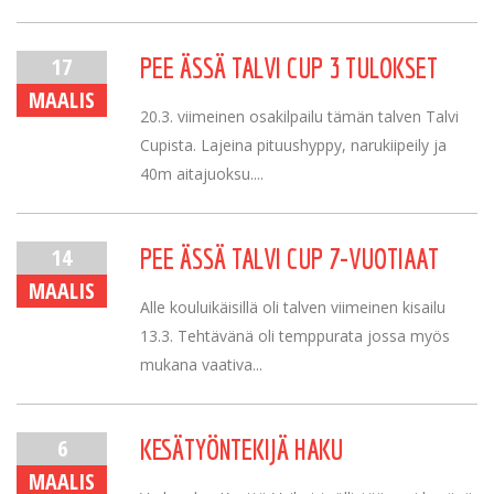
17
PEE ÄSSÄ TALVI CUP 3 TULOKSET
MAALIS
20.3. viimeinen osakilpailu tämän talven Talvi
Cupista. Lajeina pituushyppy, narukiipeily ja
40m aitajuoksu....
14
PEE ÄSSÄ TALVI CUP 7-VUOTIAAT
MAALIS
Alle kouluikäisillä oli talven viimeinen kisailu
13.3. Tehtävänä oli temppurata jossa myös
mukana vaativa...
6
KESÄTYÖNTEKIJÄ HAKU
MAALIS