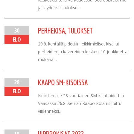
ja täydelliset tulokset...
30
PERHEKISA, TULOKSET
ELO
29.8. kentällä pidettiin leikkimieliset kisailut
perheiden ja kavereiden kesken. 10 joukkuetta
mukana....
28
KAAPO SM-KISOISSA
ELO
Nuorten alle 23-vuotiaiden SM-kisat pidettiin
Vaasassa 26.8. Seuran Kaapo Kolari sijoittui
viidenneksi...
18