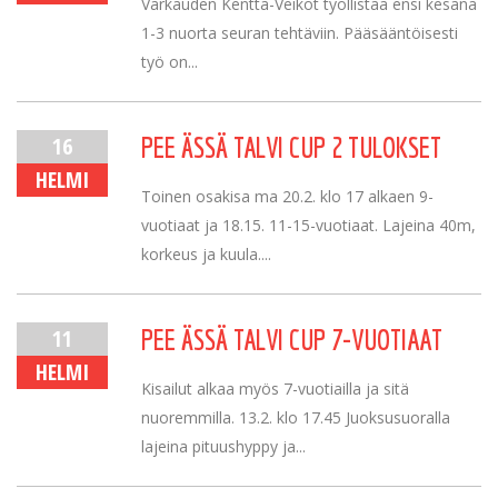
Varkauden Kenttä-Veikot työllistää ensi kesänä
1-3 nuorta seuran tehtäviin. Pääsääntöisesti
työ on...
16
PEE ÄSSÄ TALVI CUP 2 TULOKSET
HELMI
Toinen osakisa ma 20.2. klo 17 alkaen 9-
vuotiaat ja 18.15. 11-15-vuotiaat. Lajeina 40m,
korkeus ja kuula....
11
PEE ÄSSÄ TALVI CUP 7-VUOTIAAT
HELMI
Kisailut alkaa myös 7-vuotiailla ja sitä
nuoremmilla. 13.2. klo 17.45 Juoksusuoralla
lajeina pituushyppy ja...