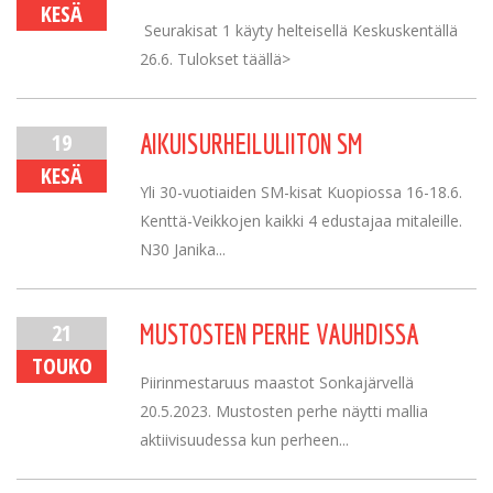
KESÄ
Seurakisat 1 käyty helteisellä Keskuskentällä
26.6. Tulokset täällä>
19
AIKUISURHEILULIITON SM
KESÄ
Yli 30-vuotiaiden SM-kisat Kuopiossa 16-18.6.
Kenttä-Veikkojen kaikki 4 edustajaa mitaleille.
N30 Janika...
21
MUSTOSTEN PERHE VAUHDISSA
TOUKO
Piirinmestaruus maastot Sonkajärvellä
20.5.2023. Mustosten perhe näytti mallia
aktiivisuudessa kun perheen...