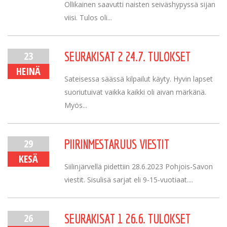
Ollikainen saavutti naisten seiväshypyssä sijan
viisi. Tulos oli...
23
SEURAKISAT 2 24.7. TULOKSET
HEINÄ
Sateisessa säässä kilpailut käyty. Hyvin lapset
suoriutuivat vaikka kaikki oli aivan märkänä.
Myös...
29
PIIRINMESTARUUS VIESTIT
KESÄ
Siilinjärvellä pidettiin 28.6.2023 Pohjois-Savon
viestit. Sisulisä sarjat eli 9-15-vuotiaat....
26
SEURAKISAT 1 26.6. TULOKSET