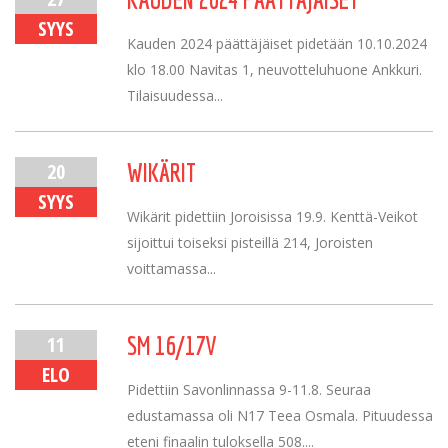
SYYS
Kauden 2024 päättäjäiset pidetään 10.10.2024
klo 18.00 Navitas 1, neuvotteluhuone Ankkuri.
Tilaisuudessa...
20
WIKÄRIT
SYYS
Wikärit pidettiin Joroisissa 19.9. Kenttä-Veikot
sijoittui toiseksi pisteillä 214, Joroisten
voittamassa...
11
SM 16/17V
ELO
Pidettiin Savonlinnassa 9-11.8. Seuraa
edustamassa oli N17 Teea Osmala. Pituudessa
eteni finaalin tuloksella 508....