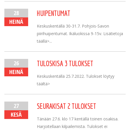
28
HUIPENTUMAT
HEINÄ
Keskuskentällä 30-31.7. Pohjois-Savon
piirihuipentumat. Ikäluokissa 9-15v. Lisätietoja
täällä>...
26
TULOSKISA 3 TULOKSET
HEINÄ
Keskuskentällä 25.7.2022. Tulokset löytyy
täältä>
27
SEURAKISAT 2 TULOKSET
KESÄ
Tänään 27.6. klo 17 kentällä toinen osakisa.
Harjoitellaan kilpailemista. Tulokset ei