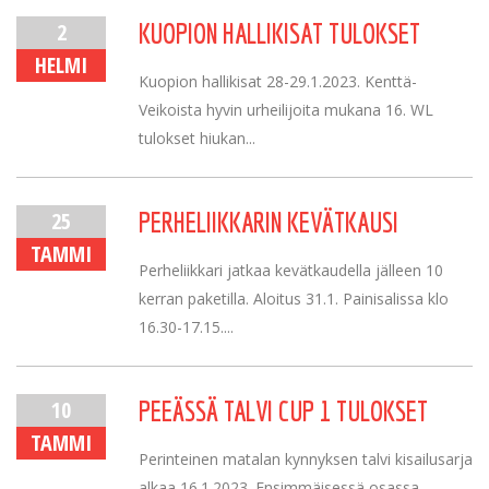
2
KUOPION HALLIKISAT TULOKSET
HELMI
Kuopion hallikisat 28-29.1.2023. Kenttä-
Veikoista hyvin urheilijoita mukana 16. WL
tulokset hiukan...
25
PERHELIIKKARIN KEVÄTKAUSI
TAMMI
Perheliikkari jatkaa kevätkaudella jälleen 10
kerran paketilla. Aloitus 31.1. Painisalissa klo
16.30-17.15....
10
PEEÄSSÄ TALVI CUP 1 TULOKSET
TAMMI
Perinteinen matalan kynnyksen talvi kisailusarja
alkaa 16.1.2023. Ensimmäisessä osassa