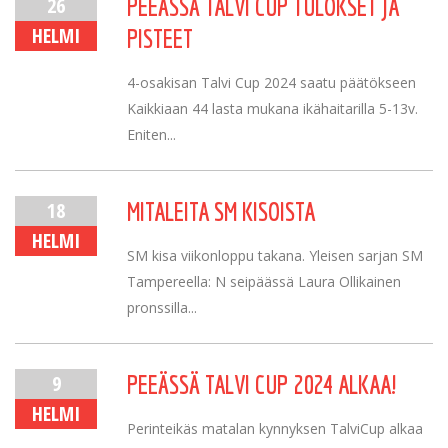
26
PEEÄSSÄ TALVI CUP TULOKSET JA
HELMI
PISTEET
4-osakisan Talvi Cup 2024 saatu päätökseen
Kaikkiaan 44 lasta mukana ikähaitarilla 5-13v.
Eniten...
18
MITALEITA SM KISOISTA
HELMI
SM kisa viikonloppu takana. Yleisen sarjan SM
Tampereella: N seipäässä Laura Ollikainen
pronssilla...
9
PEEÄSSÄ TALVI CUP 2024 ALKAA!
HELMI
Perinteikäs matalan kynnyksen TalviCup alkaa