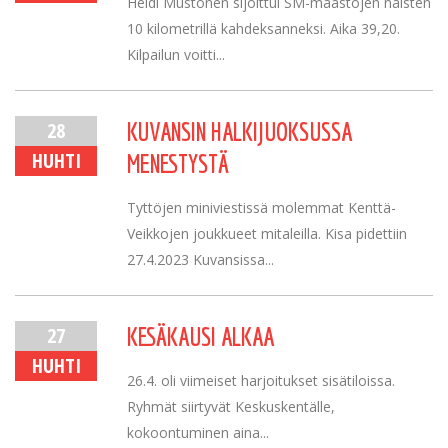
Heidi Mustonen sijoittui SM-maastojen naisten
10 kilometrillä kahdeksanneksi. Aika 39,20.
Kilpailun voitti...
28
KUVANSIN HALKIJUOKSUSSA
HUHTI
MENESTYSTÄ
Tyttöjen miniviestissä molemmat Kenttä-
Veikkojen joukkueet mitaleilla. Kisa pidettiin
27.4.2023 Kuvansissa...
27
KESÄKAUSI ALKAA
HUHTI
26.4. oli viimeiset harjoitukset sisätiloissa.
Ryhmät siirtyvät Keskuskentälle,
kokoontuminen aina...