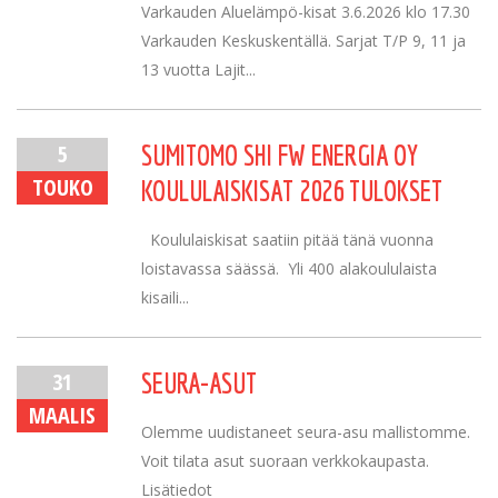
Varkauden Aluelämpö-kisat 3.6.2026 klo 17.30
Varkauden Keskuskentällä. Sarjat T/P 9, 11 ja
13 vuotta Lajit...
5
SUMITOMO SHI FW ENERGIA OY
TOUKO
KOULULAISKISAT 2026 TULOKSET
Koululaiskisat saatiin pitää tänä vuonna
loistavassa säässä. Yli 400 alakoululaista
kisaili...
31
SEURA-ASUT
MAALIS
Olemme uudistaneet seura-asu mallistomme.
Voit tilata asut suoraan verkkokaupasta.
Lisätiedot