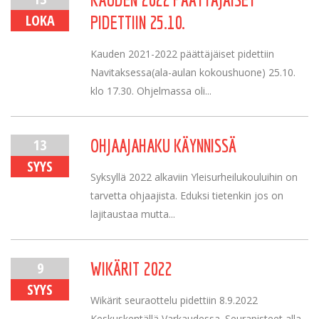
LOKA
PIDETTIIN 25.10.
Kauden 2021-2022 päättäjäiset pidettiin
Navitaksessa(ala-aulan kokoushuone) 25.10.
klo 17.30. Ohjelmassa oli...
13
OHJAAJAHAKU KÄYNNISSÄ
SYYS
Syksyllä 2022 alkaviin Yleisurheilukouluihin on
tarvetta ohjaajista. Eduksi tietenkin jos on
lajitaustaa mutta...
9
WIKÄRIT 2022
SYYS
Wikärit seuraottelu pidettiin 8.9.2022
Keskuskentällä Varkaudessa. Seurapisteet alla