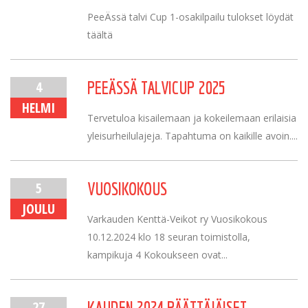
PeeÄssä talvi Cup 1-osakilpailu tulokset löydät
täältä
4
PEEÄSSÄ TALVICUP 2025
HELMI
Tervetuloa kisailemaan ja kokeilemaan erilaisia
yleisurheilulajeja. Tapahtuma on kaikille avoin....
5
VUOSIKOKOUS
JOULU
Varkauden Kenttä-Veikot ry Vuosikokous
10.12.2024 klo 18 seuran toimistolla,
kampikuja 4 Kokoukseen ovat...
27
KAUDEN 2024 PÄÄTTÄJÄISET