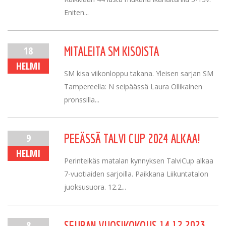
Eniten...
18
MITALEITA SM KISOISTA
HELMI
SM kisa viikonloppu takana. Yleisen sarjan SM
Tampereella: N seipäässä Laura Ollikainen
pronssilla...
9
PEEÄSSÄ TALVI CUP 2024 ALKAA!
HELMI
Perinteikäs matalan kynnyksen TalviCup alkaa
7-vuotiaiden sarjoilla. Paikkana Liikuntatalon
juoksusuora. 12.2...
8
SEURAN VUOSIKOKOUS 14.12.2023