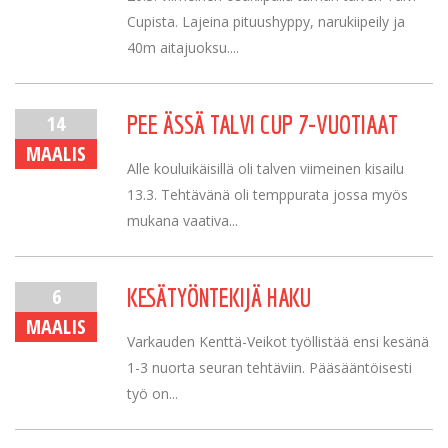
Cupista. Lajeina pituushyppy, narukiipeily ja
40m aitajuoksu....
14
PEE ÄSSÄ TALVI CUP 7-VUOTIAAT
MAALIS
Alle kouluikäisillä oli talven viimeinen kisailu
13.3. Tehtävänä oli temppurata jossa myös
mukana vaativa...
6
KESÄTYÖNTEKIJÄ HAKU
MAALIS
Varkauden Kenttä-Veikot työllistää ensi kesänä
1-3 nuorta seuran tehtäviin. Pääsääntöisesti
työ on...