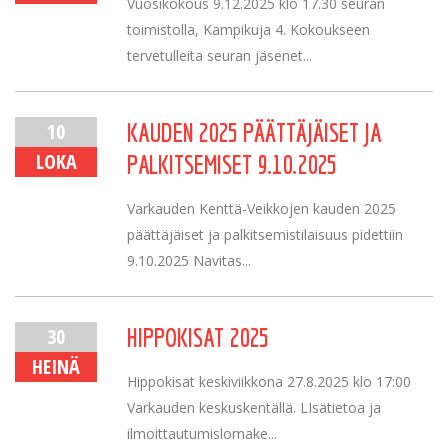
Vuosikokous 9.12.2025 klo 17.30 seuran
toimistolla, Kampikuja 4. Kokoukseen
tervetulleita seuran jäsenet...
10
KAUDEN 2025 PÄÄTTÄJÄISET JA
LOKA
PALKITSEMISET 9.10.2025
Varkauden Kenttä-Veikkojen kauden 2025
päättäjäiset ja palkitsemistilaisuus pidettiin
9.10.2025 Navitas...
30
HIPPOKISAT 2025
HEINÄ
Hippokisat keskiviikkona 27.8.2025 klo 17:00
Varkauden keskuskentällä. LIsätietoa ja
ilmoittautumislomake...