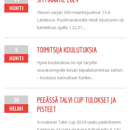
HUHTI
Yleisen sarjan SM-maantiejuoksut 13.4.
Lahdessa. Puolimaratonilla Heidi Mustonen oli
kahdeksas ajalla 1.22,51....
5
TOIMITSIJA KOULUTUKSIA
HUHTI
Hyviä koulutuksia on nyt tarjolla
seuratoimijoille kesän kilpailutoimintaa varten.
– koulutus kannattaa! Kunkin...
26
PEEÄSSÄ TALVI CUP TULOKSET JA
HELMI
PISTEET
4-osakisan Talvi Cup 2024 saatu päätökseen
Kaikkiaan 44 lasta mukana ikähaitarilla 5-13v.