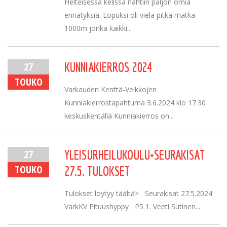
Helteisessä kelissä nähtiin paljon omia
ennätyksiä. Lopuksi oli vielä pitkä matka
1000m jonka kaikki...
27
KUNNIAKIERROS 2024
TOUKO
Varkauden Kenttä-Veikkojen
Kunniakierrostapahtuma 3.6.2024 klo 17.30
keskuskentällä Kunniakierros on...
27
YLEISURHEILUKOULU+SEURAKISAT
TOUKO
27.5. TULOKSET
Tulokset löytyy täältä> Seurakisat 27.5.2024
VarkKV Pituushyppy P5 1. Veeti Sutinen...