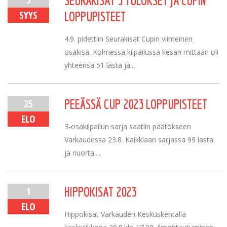
SEURAKISAT 3 TULOKSET JA CUPIN
SYYS
LOPPUPISTEET
4.9. pidettiin Seurakisat Cupin viimeinen
osakisa. Kolmessa kilpailussa kesän mittaan oli
yhteensä 51 lasta ja...
25
PEEÄSSÄ CUP 2023 LOPPUPISTEET
ELO
3-osakilpailun sarja saatiin päätökseen
Varkaudessa 23.8. Kaikkiaan sarjassa 99 lasta
ja nuorta....
1
HIPPOKISAT 2023
ELO
Hippokisat Varkauden Keskuskentällä