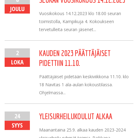
JOULU
Vuosikokous 14.12.2023 klo 18.00 seuran
toimistolla, Kampikuja 4. Kokoukseen
tervetulleita seuran jäsenet...
2
KAUDEN 2023 PÄÄTTÄJÄISET
LOKA
PIDETTIIN 11.10.
Päättäjäiset pidetään keskiviikkona 11.10. klo
18 Navitas 1 ala-aulan kokoustilassa.
Ohjelmassa...
24
YLEISURHEILUKOULUT ALKAA
SYYS
Maanantaina 25.9. alkaa kauden 2023-2024
yleisurheilu ryhmät toimia. Paikkana