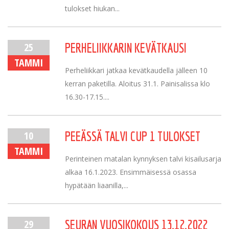
tulokset hiukan...
25
PERHELIIKKARIN KEVÄTKAUSI
TAMMI
Perheliikkari jatkaa kevätkaudella jälleen 10
kerran paketilla. Aloitus 31.1. Painisalissa klo
16.30-17.15....
10
PEEÄSSÄ TALVI CUP 1 TULOKSET
TAMMI
Perinteinen matalan kynnyksen talvi kisailusarja
alkaa 16.1.2023. Ensimmäisessä osassa
hypätään liaanilla,...
29
SEURAN VUOSIKOKOUS 13.12.2022