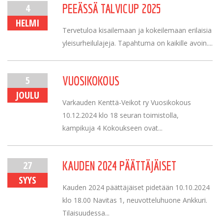
4
PEEÄSSÄ TALVICUP 2025
HELMI
Tervetuloa kisailemaan ja kokeilemaan erilaisia
yleisurheilulajeja. Tapahtuma on kaikille avoin....
5
VUOSIKOKOUS
JOULU
Varkauden Kenttä-Veikot ry Vuosikokous
10.12.2024 klo 18 seuran toimistolla,
kampikuja 4 Kokoukseen ovat...
27
KAUDEN 2024 PÄÄTTÄJÄISET
SYYS
Kauden 2024 päättäjäiset pidetään 10.10.2024
klo 18.00 Navitas 1, neuvotteluhuone Ankkuri.
Tilaisuudessa...