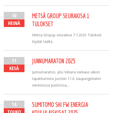
10
METSÄ GROUP SEURAKISA 1
HEINÄ
TULOKSET
Metsä Gropup seurakisa 7.7.2025 Tulokset
löydät täältä
11
JUNNUMARATON 2025
KESÄ
Junnumaraton, yksi Vekara-Varkaus viikon
tapahtumista juostiin 11.6. kaupungintalon
viereisessä puistossa,...
14
SUMITOMO SHI FW ENERGIA
TOUKO
KOULULAISKISAT 2025