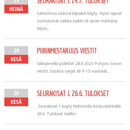
23
SEURAKISAT 2 24.7. TULOKSET
HEINÄ
Sateisessa säässä kilpailut käyty. Hyvin lapset
suoriutuivat vaikka kaikki oli aivan märkänä.
Myös...
29
PIIRINMESTARUUS VIESTIT
KESÄ
Siilinjärvellä pidettiin 28.6.2023 Pohjois-Savon
viestit. Sisulisä sarjat eli 9-15-vuotiaat....
26
SEURAKISAT 1 26.6. TULOKSET
KESÄ
Seurakisat 1 käyty helteisellä Keskuskentällä
26.6. Tulokset täällä>