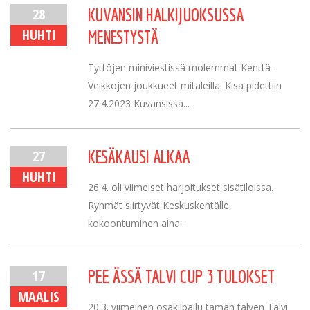
28
KUVANSIN HALKIJUOKSUSSA
HUHTI
MENESTYSTÄ
Tyttöjen miniviestissä molemmat Kenttä-
Veikkojen joukkueet mitaleilla. Kisa pidettiin
27.4.2023 Kuvansissa...
27
KESÄKAUSI ALKAA
HUHTI
26.4. oli viimeiset harjoitukset sisätiloissa.
Ryhmät siirtyvät Keskuskentälle,
kokoontuminen aina...
17
PEE ÄSSÄ TALVI CUP 3 TULOKSET
MAALIS
20.3. viimeinen osakilpailu tämän talven Talvi