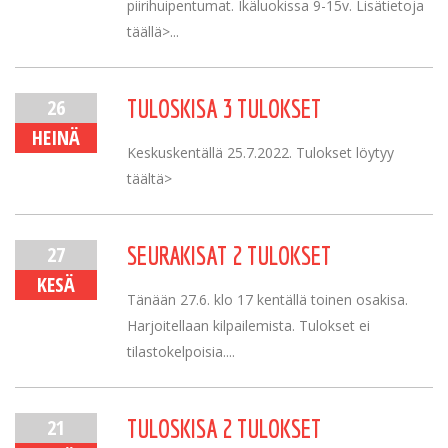
piirihuipentumat. Ikäluokissa 9-15v. Lisätietoja
täällä>...
26
TULOSKISA 3 TULOKSET
HEINÄ
Keskuskentällä 25.7.2022. Tulokset löytyy
täältä>
27
SEURAKISAT 2 TULOKSET
KESÄ
Tänään 27.6. klo 17 kentällä toinen osakisa.
Harjoitellaan kilpailemista. Tulokset ei
tilastokelpoisia....
21
TULOSKISA 2 TULOKSET