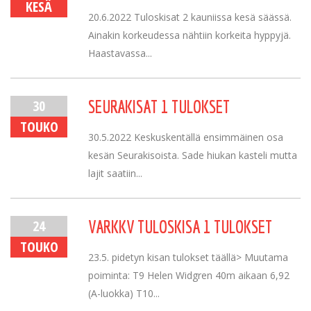
KESÄ
20.6.2022 Tuloskisat 2 kauniissa kesä säässä.
Ainakin korkeudessa nähtiin korkeita hyppyjä.
Haastavassa...
30
SEURAKISAT 1 TULOKSET
TOUKO
30.5.2022 Keskuskentällä ensimmäinen osa
kesän Seurakisoista. Sade hiukan kasteli mutta
lajit saatiin...
24
VARKKV TULOSKISA 1 TULOKSET
TOUKO
23.5. pidetyn kisan tulokset täällä> Muutama
poiminta: T9 Helen Widgren 40m aikaan 6,92
(A-luokka) T10...