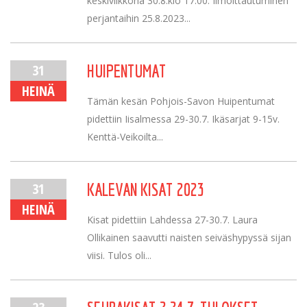
keskiviikkona 30.8.klo 17.00. Ilmoittautuminen
perjantaihin 25.8.2023...
31
HUIPENTUMAT
HEINÄ
Tämän kesän Pohjois-Savon Huipentumat
pidettiin Iisalmessa 29-30.7. Ikäsarjat 9-15v.
Kenttä-Veikoilta...
31
KALEVAN KISAT 2023
HEINÄ
Kisat pidettiin Lahdessa 27-30.7. Laura
Ollikainen saavutti naisten seiväshypyssä sijan
viisi. Tulos oli...