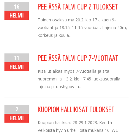
16
PEE ÄSSÄ TALVI CUP 2 TULOKSET
HELMI
Toinen osakisa ma 20.2. klo 17 alkaen 9-
vuotiaat ja 18.15. 11-15-vuotiaat. Lajeina 40m,
korkeus ja kuula....
11
PEE ÄSSÄ TALVI CUP 7-VUOTIAAT
HELMI
Kisailut alkaa myös 7-vuotiailla ja sitä
nuoremmilla. 13.2. klo 17.45 Juoksusuoralla
lajeina pituushyppy ja...
2
KUOPION HALLIKISAT TULOKSET
HELMI
Kuopion hallikisat 28-29.1.2023. Kenttä-
Veikoista hyvin urheilijoita mukana 16. WL