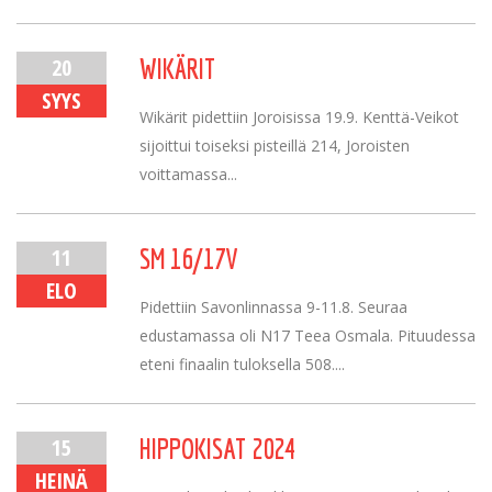
20
WIKÄRIT
SYYS
Wikärit pidettiin Joroisissa 19.9. Kenttä-Veikot
sijoittui toiseksi pisteillä 214, Joroisten
voittamassa...
11
SM 16/17V
ELO
Pidettiin Savonlinnassa 9-11.8. Seuraa
edustamassa oli N17 Teea Osmala. Pituudessa
eteni finaalin tuloksella 508....
15
HIPPOKISAT 2024
HEINÄ