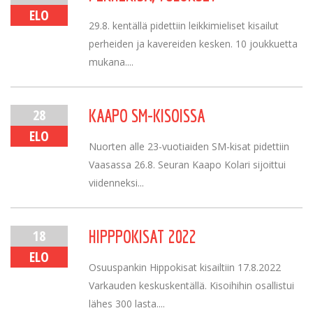
ELO
29.8. kentällä pidettiin leikkimieliset kisailut
perheiden ja kavereiden kesken. 10 joukkuetta
mukana....
28
KAAPO SM-KISOISSA
ELO
Nuorten alle 23-vuotiaiden SM-kisat pidettiin
Vaasassa 26.8. Seuran Kaapo Kolari sijoittui
viidenneksi...
18
HIPPPOKISAT 2022
ELO
Osuuspankin Hippokisat kisailtiin 17.8.2022
Varkauden keskuskentällä. Kisoihihin osallistui
lähes 300 lasta....