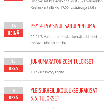
Hippo-kisat keskiviikkona 28.8.2024 Varkauden
Keskuskentällä klo 17.00 Lisätietoja täällä
14
PSY 9-15V SISULISÄHUIPENTUMA
HEINÄ
20-21.7. Varkauden Keskuskentällä. Lisätietoja
täällä> Tulokset täällä>
15
JUNNUMARATON 2024 TULOKSET
KESÄ
Tulokset löytyy täältä
6
YLEISURHEILUKOULU+SEURAKISAT
KESÄ
5.6. TULOKSET